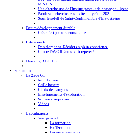
M.N.H.N.
Une chercheurse de l'Institut pasteur de passage au lycée
Paroles de chercheurs s'invite au lycée – 2021
Sous le soleil de Saint-Denis, l'ombre d'Eratosthène
Forum développement durable
Créer c'est prendre conscience
Citoyenneté
Don d'organes. Décider en plein conscience
Contre l'AVC il faut savoir repérer !
Planning R.E.S.T.E.
Formations
La 2nde GT
Introduction
Grille horaire
Choix des langues
Enseignements d'exploration
Section européenne
Vidéos
Baccalauréats
Voie générale
La formation
En Terminale
Les enseignements