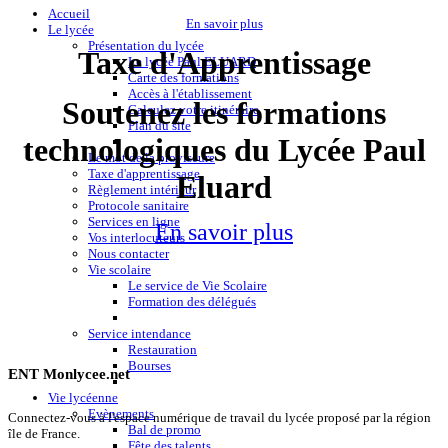
Accueil
En savoir plus
Le lycée
Présentation du lycée
Taxe d'Apprentissage
Le lycée Paul ELUARD
Carte des formations
Accès à l'établissement
Soutenez les formations
Calculez votre itinéraire
Plan du site
technologiques du Lycée Paul
Le mot de la proviseure
Taxe d'apprentissage
Eluard
Règlement intérieur
Protocole sanitaire
Services en ligne
En savoir plus
Vos interlocuteurs
Nous contacter
Vie scolaire
Le service de Vie Scolaire
Formation des délégués
Service intendance
Restauration
Bourses
ENT Monlycee.net
Vie lycéenne
Evènements
Connectez-vous à l'espace numérique de travail du lycée proposé par la région
Bal de promo
île de France.
Fête des talents