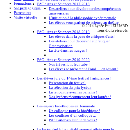
Formations
PAC : Arts et Sciences 2017-2018
Vie pédagogique
Des ateliers pour développer des compétences
Partenaires
transversales
Visite virtuelle
L’initiation à la philosophie expérimentale
Les élèves vous parlent de science au théâtre
© 2014 Lycée Paul ELUARD
Tous droits réservés
PAC - Arts et Sciences 2018-2019
Les élèves dans la peau de critiques d'arts !
Des ateliers pour découvrir et pratiquer
l'improvisation
La tête dans les nuages !
PAC - Arts et Sciences 2019-2020
Nos élèves font leur tube !
Les élèves se préparent à l'oral … en jouant !
Les élèves jury du 14ème festival Parisciences !
Présentation du festival
La sélection du prix lycéen
La rencontre avec les parrains !
Nos lycéens récompensent leur lauréat !
Les enjeux bioéthiques en Terminale
Un colloque pour la bioéthique !
Les coulisses d’un colloque ...
Pst ! Parlez-en autour de vous !
Le lycée Paul Eluard établissement pilote pour le