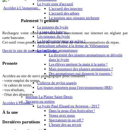
Le lycée terre d'accueil
Accéder à L'instagram...
L'accueil des insectes
L'accueil des arbres
Le soutien aux oiseaux nicheurs
Paiement ½ pension
Le potager du lycée
La saga des bancs ...
Rechargez votre carte porte-monnaie directement sur internet en réglant par
Les oiseaux du lycée
carte bancaire.
La biodiversité mise en scène !
Cet outil vous permet aussi de suivre l'état de vos consommations de repas.
Agriculture urbaine à la ferme de Villetaneuse
Le jardin des aromatiques
Ouvrir le site de paiement en ligne...
La diversité des plantes aromatiques se dévoile
dans le lycée
Pronote
Les élèves mettent la main à la patte !
Mais pourquoi des plantes aromatiques ?
Des aromatiques qui donnent le tournis !
Accédez au site de suivi pédagogique pour consulter :
- votre emploi du temps,
Collecte de stylos usagés
- le cahier de texte,
Les jeunes reporters pour l'environnement (JRE)
- vos résultats,
- l'état des absences.
Internat La Plaine Saint-Denis
Voyages ou sorties
Accéder à Pronote...
Le lycée Paul Eluard en Avignon - 2017
Dans la peau d'un festivalier !
À
la une
Venez avec nous
Spectateurs in ou off ?
Dernières
parutions
L'heure des au revoir