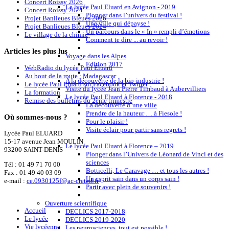
Concert Roissy 2026
Le lycée Paul Eluard en Avignon - 2019
Concert Roissy 2024
Plonger dans l’univers du festival !
Projet Banlieues Bleues 2026
Une ville qui dépayse !
Projet Banlieues Bleues 2024
Un parcours dans le « In » rempli d’émotions
Le village de la chimie
Comment te dire ... au revoir !
Articles
les plus lus
Voyage dans les Alpes
Edition 2017
WebRadio du lycée Paul Eluard
Au bout de la route : Madagascar
A la découverte de la bio-industrie !
Le lycée Paul Eluard sur Facebook et Twitter
Visite du lycée Jean Pierre Timbaud à Aubervilliers
La formation
Le lycée Paul Eluard à Florence - 2018
Remise des bulletins du 2ème trimestre
La découverte d’une ville
Prendre de la hauteur … à Fiesole !
Où
sommes-nous ?
Pour le plaisir !
Visite éclair pour partir sans regrets !
Lycée Paul ELUARD
15-17 avenue Jean MOULIN
Le lycée Paul Eluard à Florence – 2019
93200 SAINT-DENIS
Plonger dans l’Univers de Léonard de Vinci et des
sciences
Tél :
01 49 71 70 00
Botticelli, Le Caravage … et tous les autres !
Fax : 01 49 40 03 09
Un esprit sain dans un corps sain !
e-mail :
ce.0930125f@ac-creteil.fr
Partir avec plein de souvenirs !
Ouverture scientifique
Accueil
DECLICS 2017-2018
Le lycée
DECLICS 2019-2020
Vie lycéenne
Les neurosciences, tout est possible !