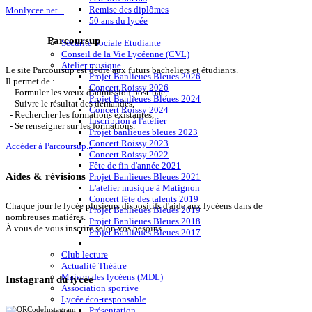
Remise des diplômes
Monlycee.net...
50 ans du lycée
Parcoursup
Sécurité Sociale Etudiante
Conseil de la Vie Lycéenne (CVL)
Atelier musique
Le site Parcoursup est dédié aux futurs bacheliers et étudiants.
Projet Banlieues Bleues 2026
Il permet de :
Concert Roissy 2026
- Formuler les vœux d'admission post-bac,
Projet Banlieues Bleues 2024
- Suivre le résultat des demandes,
Concert Roissy 2024
- Rechercher les formations existantes,
Inscription à l'atelier
- Se renseigner sur les formations.
Projet banlieues bleues 2023
Concert Roissy 2023
Accéder à Parcoursup...
Concert Roissy 2022
Fête de fin d'année 2021
Aides & révisions
Projet Banlieues Bleues 2021
L'atelier musique à Matignon
Concert fête des talents 2019
Chaque jour le lycée plusieurs dispositifs d'aide aux lycéens dans de
Projet Banlieues Bleues 2019
nombreuses matières.
Projet Banlieues Bleues 2018
À vous de vous inscrire selon vos besoins.
Projet Banlieues Bleues 2017
Club lecture
Actualité Théâtre
Maison des lycéens (MDL)
Instagram du lycée
Association sportive
Lycée éco-responsable
Présentation